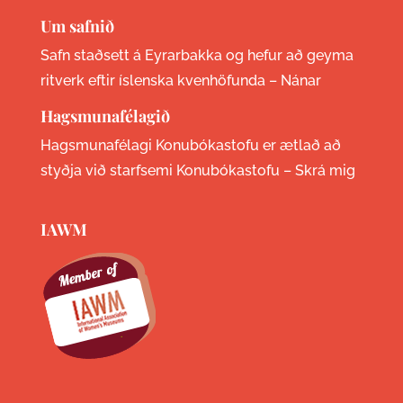
Um safnið
Safn staðsett á Eyrarbakka og hefur að geyma
ritverk eftir íslenska kvenhöfunda –
Nánar
Hagsmunafélagið
Hagsmunafélagi Konubókastofu er ætlað að
styðja við starfsemi Konubókastofu –
Skrá mig
IAWM