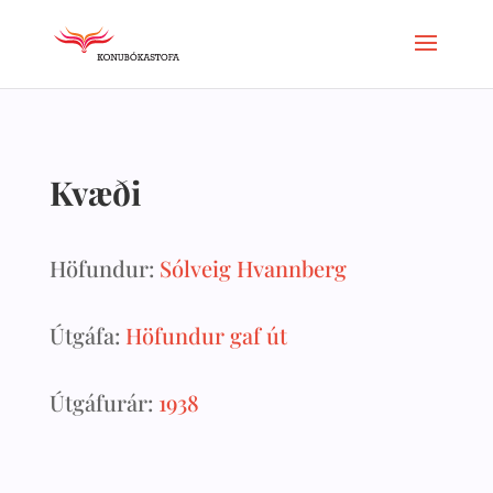
Kvæði
Höfundur:
Sólveig Hvannberg
Útgáfa:
Höfundur gaf út
Útgáfurár:
1938