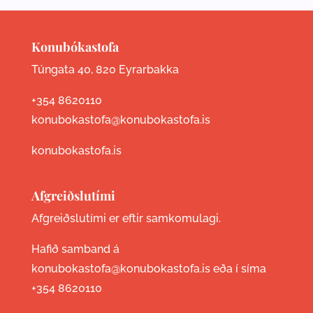
Konubókastofa
Túngata 40, 820 Eyrarbakka
+354 8620110
konubokastofa@konubokastofa.is
konubokastofa.is
Afgreiðslutími
Afgreiðslutími er eftir samkomulagi.
Hafið samband á
konubokastofa@konubokastofa.is eða í síma
+354 8620110