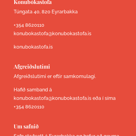
Konubókastofa
Túngata 40, 820 Eyrarbakka
+354 8620110
konubokastofa@konubokastofa.is
konubokastofa.is
Afgreiðslutími
Afgreiðslutími er eftir samkomulagi.
Hafið samband á
konubokastofa@konubokastofa.is eða í síma
+354 8620110
Um safnið