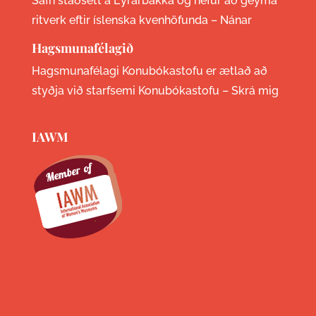
Safn staðsett á Eyrarbakka og hefur að geyma
ritverk eftir íslenska kvenhöfunda –
Nánar
Hagsmunafélagið
Hagsmunafélagi Konubókastofu er ætlað að
styðja við starfsemi Konubókastofu –
Skrá mig
IAWM