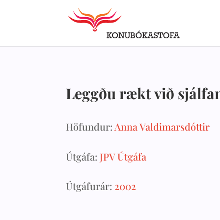
Leggðu rækt við sjálfa
Höfundur:
Anna Valdimarsdóttir
Útgáfa:
JPV Útgáfa
Útgáfurár:
2002