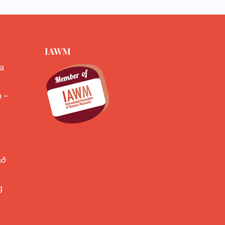
IAWM
a
k
a –
að
g