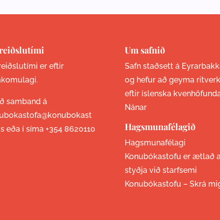
reiðslutími
Um safnið
eiðslutími er eftir
Safn staðsett á Eyrarbakk
komulagi.
og hefur að geyma ritver
eftir íslenska kvenhöfund
ið samband á
Nánar
ubokastofa@konubokast
Hagsmunafélagið
is eða í síma
+354 8620110
Hagsmunafélagi
Konubókastofu er ætlað 
styðja við starfsemi
Konubókastofu –
Skrá mi