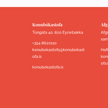
Konubókastofa
Afg
Túngata 40, 820 Eyrarbakka
Afgr
sam
+354 8620110
konubokastofa@konubokast
Haf
ofa.is
kon
ofa.
konubokastofa.is