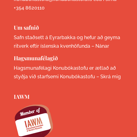
+354 8620110
Um safnið
Safn staðsett á Eyrarbakka og hefur að geyma
ritverk eftir íslenska kvenhöfunda –
Nánar
Hagsmunafélagið
Hagsmunafélagi Konubókastofu er ætlað að
styðja við starfsemi Konubókastofu –
Skrá mig
IAWM