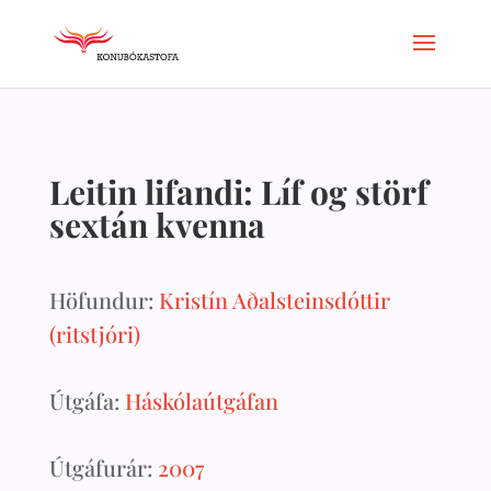
Leitin lifandi: Líf og störf
sextán kvenna
Höfundur:
Kristín Aðalsteinsdóttir
(ritstjóri)
Útgáfa:
Háskólaútgáfan
Útgáfurár:
2007