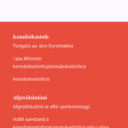
Konubókastofa
Túngata 40, 820 Eyrarbakka
+354 8620110
konubokastofa@konubokastofa.is
konubokastofa.is
Afgreiðslutími
Afgreiðslutími er eftir samkomulagi.
Hafið samband á
konubokastofa@konubokastofa.is eða í síma