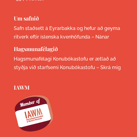
Um safnið
Safn staðsett á Eyrarbakka og hefur að geyma
ritverk eftir íslenska kvenhöfunda –
Nánar
Hagsmunafélagið
Hagsmunafélagi Konubókastofu er ætlað að
styðja við starfsemi Konubókastofu –
Skrá mig
IAWM