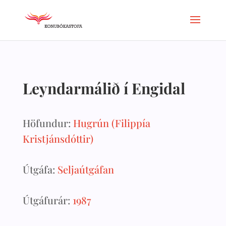
Leyndarmálið í Engidal
Höfundur:
Hugrún (Filippía
Kristjánsdóttir)
Útgáfa:
Seljaútgáfan
Útgáfurár:
1987