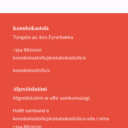
Konubókastofa
Túngata 40, 820 Eyrarbakka
+354 8620110
konubokastofa@konubokastofa.is
konubokastofa.is
Afgreiðslutími
Afgreiðslutími er eftir samkomulagi.
Hafið samband á
konubokastofa@konubokastofa.is eða í síma
+354 8620110