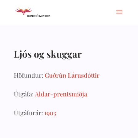
Ljós og skuggar
Höfundur:
Guðrún Lárusdóttir
Útgáfa:
Aldar-prentsmiðja
Útgáfurár:
1903