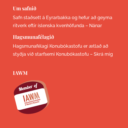
Um safnið
Safn staðsett á Eyrarbakka og hefur að geyma
ritverk eftir íslenska kvenhöfunda –
Nánar
Hagsmunafélagið
Hagsmunafélagi Konubókastofu er ætlað að
styðja við starfsemi Konubókastofu –
Skrá mig
IAWM