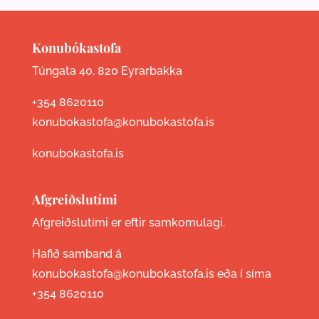
Konubókastofa
Túngata 40, 820 Eyrarbakka
+354 8620110
konubokastofa@konubokastofa.is
konubokastofa.is
Afgreiðslutími
Afgreiðslutími er eftir samkomulagi.
Hafið samband á
konubokastofa@konubokastofa.is eða í síma
+354 8620110