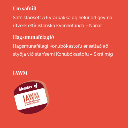
Um safnið
Safn staðsett á Eyrarbakka og hefur að geyma
ritverk eftir íslenska kvenhöfunda –
Nánar
Hagsmunafélagið
Hagsmunafélagi Konubókastofu er ætlað að
styðja við starfsemi Konubókastofu –
Skrá mig
IAWM