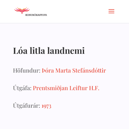
Lóa litla landnemi
Höfundur:
Þóra Marta Stefánsdóttir
Útgáfa:
Prentsmiðjan Leiftur H.F.
Útgáfurár:
1973