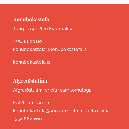
Konubókastofa
Túngata 40, 820 Eyrarbakka
+354 8620110
konubokastofa@konubokastofa.is
konubokastofa.is
Afgreiðslutími
Afgreiðslutími er eftir samkomulagi.
Hafið samband á
konubokastofa@konubokastofa.is eða í síma
+354 8620110