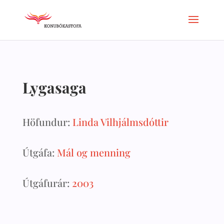
Lygasaga
Höfundur:
Linda Vilhjálmsdóttir
Útgáfa:
Mál og menning
Útgáfurár:
2003