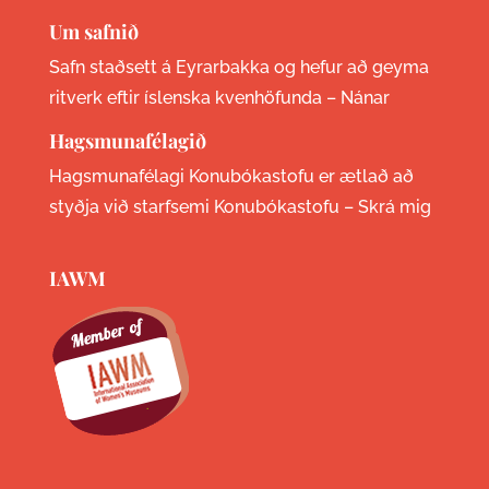
Um safnið
Safn staðsett á Eyrarbakka og hefur að geyma
ritverk eftir íslenska kvenhöfunda –
Nánar
Hagsmunafélagið
Hagsmunafélagi Konubókastofu er ætlað að
styðja við starfsemi Konubókastofu –
Skrá mig
IAWM