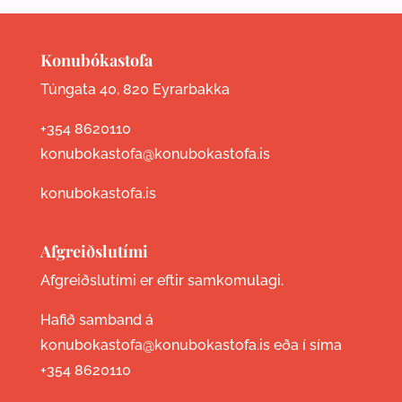
Konubókastofa
Túngata 40, 820 Eyrarbakka
+354 8620110
konubokastofa@konubokastofa.is
konubokastofa.is
Afgreiðslutími
Afgreiðslutími er eftir samkomulagi.
Hafið samband á
konubokastofa@konubokastofa.is eða í síma
+354 8620110