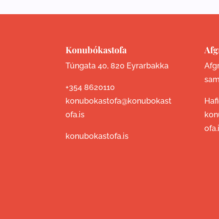
Konubókastofa
Afg
Túngata 40, 820 Eyrarbakka
Afgr
sam
+354 8620110
konubokastofa@konubokast
Haf
ofa.is
kon
ofa.
konubokastofa.is