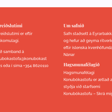
reiðslutími
Um safnið
eiðslutími er eftir
Safn staðsett á Eyrarbakk
komulagi.
og hefur að geyma ritver
eftir íslenska kvenhöfund
ið samband á
Nánar
ubokastofa@konubokast
Hagsmunafélagið
is eða í síma
+354 8620110
Hagsmunafélagi
Konubókastofu er ætlað 
styðja við starfsemi
Konubókastofu –
Skrá mi