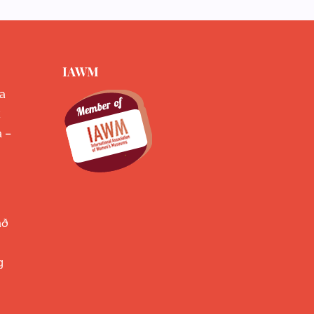
IAWM
a
k
a –
að
g