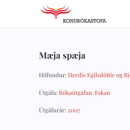
Mæja spæja
Höfundur:
Herdís Egilsdóttir og 
Útgáfa:
Bókaútgáfan Æskan
Útgáfurár:
2007