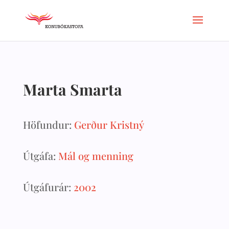
Marta Smarta
Höfundur:
Gerður Kristný
Útgáfa:
Mál og menning
Útgáfurár:
2002