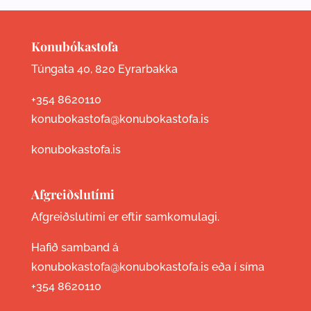
Konubókastofa
Túngata 40, 820 Eyrarbakka
+354 8620110
konubokastofa@konubokastofa.is
konubokastofa.is
Afgreiðslutími
Afgreiðslutími er eftir samkomulagi.
Hafið samband á
konubokastofa@konubokastofa.is eða í síma
+354 8620110