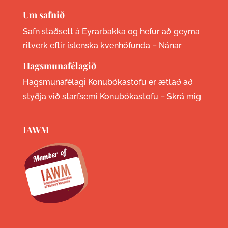
Um safnið
Safn staðsett á Eyrarbakka og hefur að geyma
ritverk eftir íslenska kvenhöfunda –
Nánar
Hagsmunafélagið
Hagsmunafélagi Konubókastofu er ætlað að
styðja við starfsemi Konubókastofu –
Skrá mig
IAWM