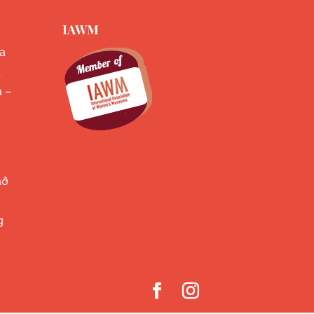
IAWM
a
k
a –
að
g