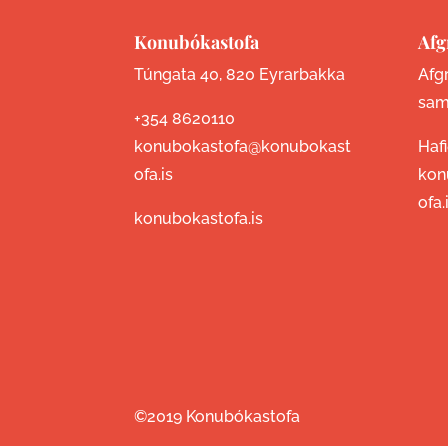
Konubókastofa
Afg
Túngata 40, 820 Eyrarbakka
Afgr
sam
+354 8620110
konubokastofa@konubokast
Haf
ofa.is
kon
ofa.
konubokastofa.is
©2019 Konubókastofa