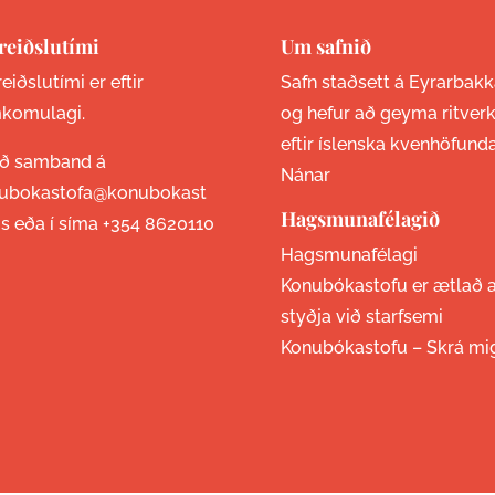
reiðslutími
Um safnið
eiðslutími er eftir
Safn staðsett á Eyrarbakk
komulagi.
og hefur að geyma ritver
eftir íslenska kvenhöfund
ið samband á
Nánar
ubokastofa@konubokast
Hagsmunafélagið
is eða í síma
+354 8620110
Hagsmunafélagi
Konubókastofu er ætlað 
styðja við starfsemi
Konubókastofu –
Skrá mi