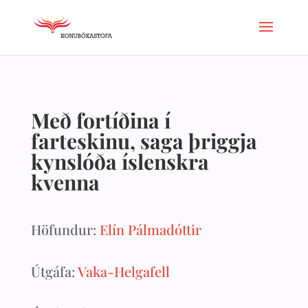
Með fortíðina í
farteskinu, saga þriggja
kynslóða íslenskra
kvenna
Höfundur:
Elín Pálmadóttir
Útgáfa:
Vaka-Helgafell