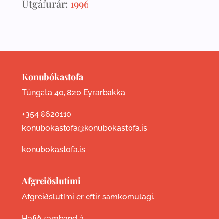
Útgáfurár:
1996
Konubókastofa
Túngata 40, 820 Eyrarbakka
+354 8620110
konubokastofa@konubokastofa.is
konubokastofa.is
Afgreiðslutími
Afgreiðslutími er eftir samkomulagi.
Hafið samband á