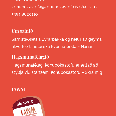
konubokastofa@konubokastofa.is eða í síma
+354 8620110
Um safnið
Safn staðsett á Eyrarbakka og hefur að geyma
ritverk eftir íslenska kvenhöfunda –
Nánar
Hagsmunafélagið
Hagsmunafélagi Konubókastofu er ætlað að
styðja við starfsemi Konubókastofu –
Skrá mig
IAWM