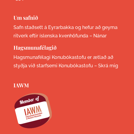
Um safnið
Safn staðsett á Eyrarbakka og hefur að geyma
ritverk eftir íslenska kvenhöfunda –
Nánar
Hagsmunafélagið
Hagsmunafélagi Konubókastofu er ætlað að
styðja við starfsemi Konubókastofu –
Skrá mig
IAWM