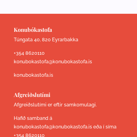
Konubókastofa
Túngata 40, 820 Eyrarbakka
+354 8620110
konubokastofa@konubokastofa.is
konubokastofa.is
Afgreiðslutími
Afgreiðslutími er eftir samkomulagi.
Hafið samband á
konubokastofa@konubokastofa.is eða í síma
+354 8620110