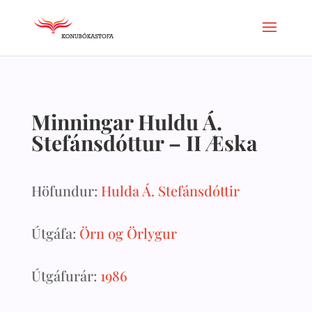
Minningar Huldu Á.
Stefánsdóttur – II Æska
Höfundur:
Hulda Á. Stefánsdóttir
Útgáfa:
Örn og Örlygur
Útgáfurár:
1986