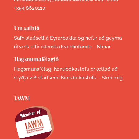
+354 8620110
Um safnið
Safn staðsett á Eyrarbakka og hefur að geyma
ritverk eftir íslenska kvenhöfunda –
Nánar
Hagsmunafélagið
Hagsmunafélagi Konubókastofu er ætlað að
styðja við starfsemi Konubókastofu –
Skrá mig
IAWM