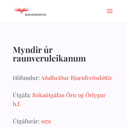
Myndir úr
raunveruleikanum
Höfundur:
Aðalheiður Bjarnfreðsdóttir
Útgáfa:
Bókaútgáfan Örn og Örlygur
h.f.
Útgáfurár:
1979