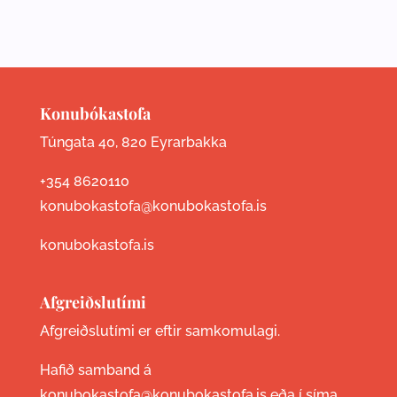
Konubókastofa
Túngata 40, 820 Eyrarbakka
+354 8620110
konubokastofa@konubokastofa.is
konubokastofa.is
Afgreiðslutími
Afgreiðslutími er eftir samkomulagi.
Hafið samband á
konubokastofa@konubokastofa.is eða í síma