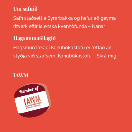
Um safnið
Safn staðsett á Eyrarbakka og hefur að geyma
ritverk eftir íslenska kvenhöfunda –
Nánar
Hagsmunafélagið
Hagsmunafélagi Konubókastofu er ætlað að
styðja við starfsemi Konubókastofu –
Skrá mig
IAWM