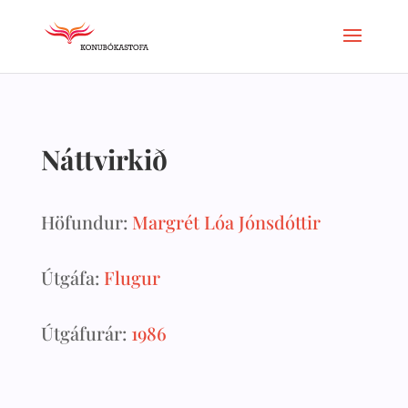
Náttvirkið
Höfundur:
Margrét Lóa Jónsdóttir
Útgáfa:
Flugur
Útgáfurár:
1986