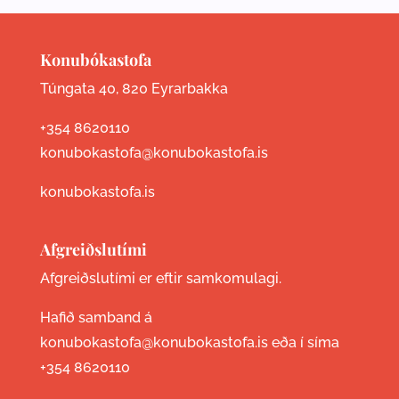
Konubókastofa
Túngata 40, 820 Eyrarbakka
+354 8620110
konubokastofa@konubokastofa.is
konubokastofa.is
Afgreiðslutími
Afgreiðslutími er eftir samkomulagi.
Hafið samband á
konubokastofa@konubokastofa.is eða í síma
+354 8620110