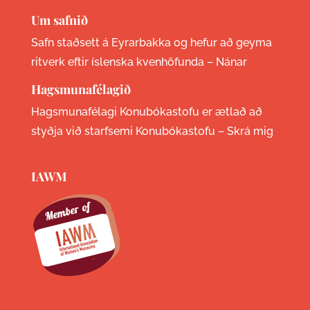
Um safnið
Safn staðsett á Eyrarbakka og hefur að geyma
ritverk eftir íslenska kvenhöfunda –
Nánar
Hagsmunafélagið
Hagsmunafélagi Konubókastofu er ætlað að
styðja við starfsemi Konubókastofu –
Skrá mig
IAWM