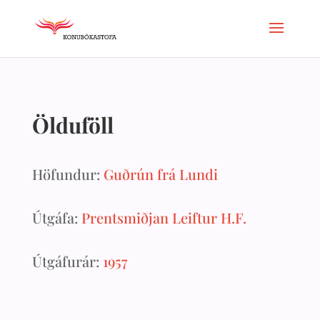
Ölduföll
Höfundur:
Guðrún frá Lundi
Útgáfa:
Prentsmiðjan Leiftur H.F.
Útgáfurár:
1957