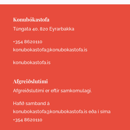
Konubókastofa
Túngata 40, 820 Eyrarbakka
+354 8620110
konubokastofa@konubokastofa.is
konubokastofa.is
Afgreiðslutími
Afgreiðslutími er eftir samkomulagi.
Hafið samband á
konubokastofa@konubokastofa.is eða í síma
+354 8620110