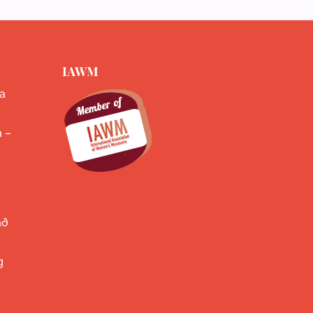
IAWM
a
k
a –
að
g