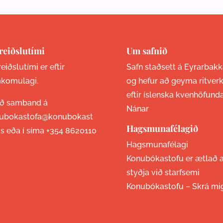
reiðslutími
Um safnið
eiðslutími er eftir
Safn staðsett á Eyrarbakk
komulagi.
og hefur að geyma ritver
eftir íslenska kvenhöfund
ið samband á
Nánar
ubokastofa@konubokast
Hagsmunafélagið
is eða í síma
+354 8620110
Hagsmunafélagi
Konubókastofu er ætlað 
styðja við starfsemi
Konubókastofu –
Skrá mi