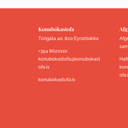
Konubókastofa
Afg
Túngata 40, 820 Eyrarbakka
Afgr
sam
+354 8620110
konubokastofa@konubokast
Haf
ofa.is
kon
ofa.
konubokastofa.is