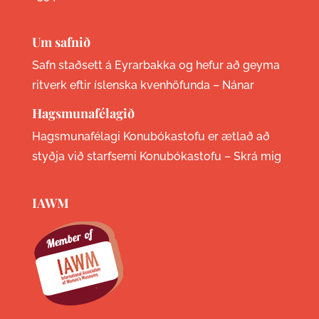
Um safnið
Safn staðsett á Eyrarbakka og hefur að geyma
ritverk eftir íslenska kvenhöfunda –
Nánar
Hagsmunafélagið
Hagsmunafélagi Konubókastofu er ætlað að
styðja við starfsemi Konubókastofu –
Skrá mig
IAWM