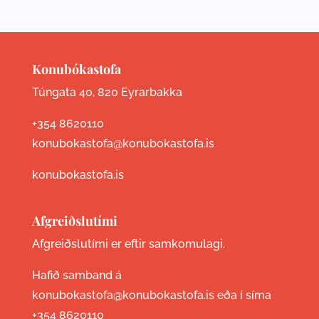
Konubókastofa
Túngata 40, 820 Eyrarbakka
+354 8620110
konubokastofa@konubokastofa.is
konubokastofa.is
Afgreiðslutími
Afgreiðslutími er eftir samkomulagi.
Hafið samband á
konubokastofa@konubokastofa.is eða í síma
+354 8620110