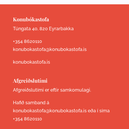
Konubókastofa
Túngata 40, 820 Eyrarbakka
+354 8620110
konubokastofa@konubokastofa.is
konubokastofa.is
Afgreiðslutími
Afgreiðslutími er eftir samkomulagi.
Hafið samband á
konubokastofa@konubokastofa.is eða í síma
+354 8620110