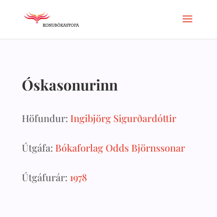
Óskasonurinn
Höfundur:
Ingibjörg Sigurðardóttir
Útgáfa:
Bókaforlag Odds Björnssonar
Útgáfurár:
1978