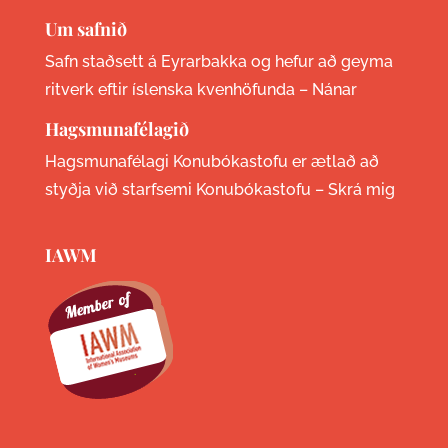
Um safnið
Safn staðsett á Eyrarbakka og hefur að geyma
ritverk eftir íslenska kvenhöfunda –
Nánar
Hagsmunafélagið
Hagsmunafélagi Konubókastofu er ætlað að
styðja við starfsemi Konubókastofu –
Skrá mig
IAWM