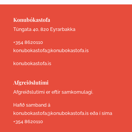
Konubókastofa
Túngata 40, 820 Eyrarbakka
+354 8620110
konubokastofa@konubokastofa.is
konubokastofa.is
Afgreiðslutími
Afgreiðslutími er eftir samkomulagi.
Hafið samband á
konubokastofa@konubokastofa.is eða í síma
+354 8620110