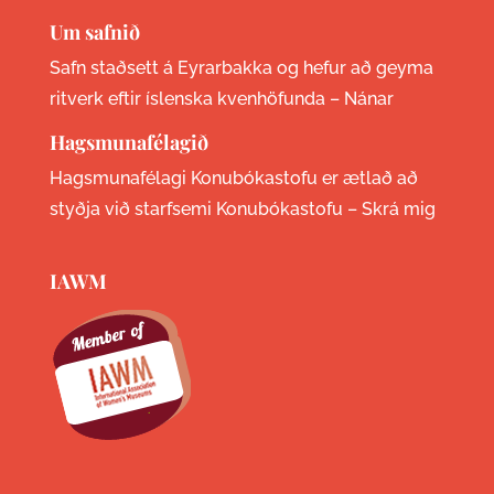
Um safnið
Safn staðsett á Eyrarbakka og hefur að geyma
ritverk eftir íslenska kvenhöfunda –
Nánar
Hagsmunafélagið
Hagsmunafélagi Konubókastofu er ætlað að
styðja við starfsemi Konubókastofu –
Skrá mig
IAWM