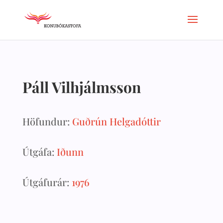
Páll Vilhjálmsson
Höfundur:
Guðrún Helgadóttir
Útgáfa:
Iðunn
Útgáfurár:
1976