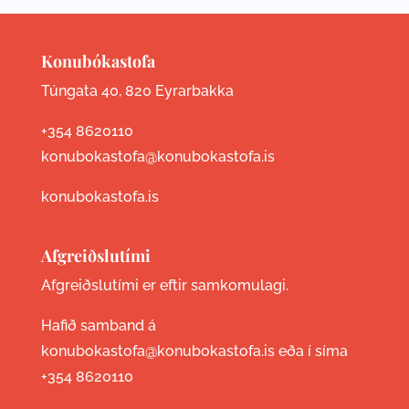
Konubókastofa
Túngata 40, 820 Eyrarbakka
+354 8620110
konubokastofa@konubokastofa.is
konubokastofa.is
Afgreiðslutími
Afgreiðslutími er eftir samkomulagi.
Hafið samband á
konubokastofa@konubokastofa.is eða í síma
+354 8620110