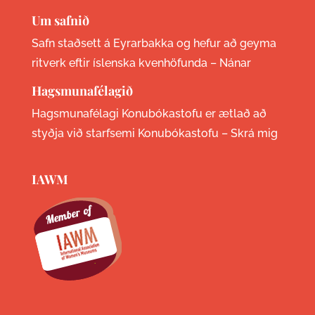
Um safnið
Safn staðsett á Eyrarbakka og hefur að geyma
ritverk eftir íslenska kvenhöfunda –
Nánar
Hagsmunafélagið
Hagsmunafélagi Konubókastofu er ætlað að
styðja við starfsemi Konubókastofu –
Skrá mig
IAWM