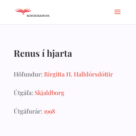
Renus í hjarta
Höfundur:
Birgitta H. Halldórsdóttir
Útgáfa:
Skjaldborg
Útgáfurár:
1998