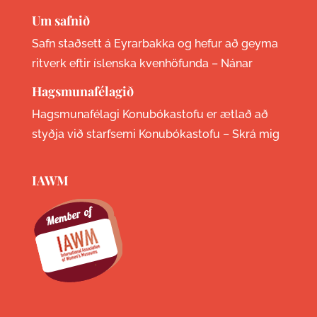
Um safnið
Safn staðsett á Eyrarbakka og hefur að geyma
ritverk eftir íslenska kvenhöfunda –
Nánar
Hagsmunafélagið
Hagsmunafélagi Konubókastofu er ætlað að
styðja við starfsemi Konubókastofu –
Skrá mig
IAWM