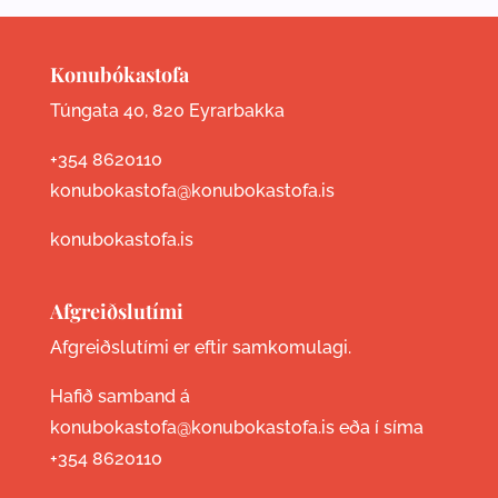
Konubókastofa
Túngata 40, 820 Eyrarbakka
+354 8620110
konubokastofa@konubokastofa.is
konubokastofa.is
Afgreiðslutími
Afgreiðslutími er eftir samkomulagi.
Hafið samband á
konubokastofa@konubokastofa.is eða í síma
+354 8620110