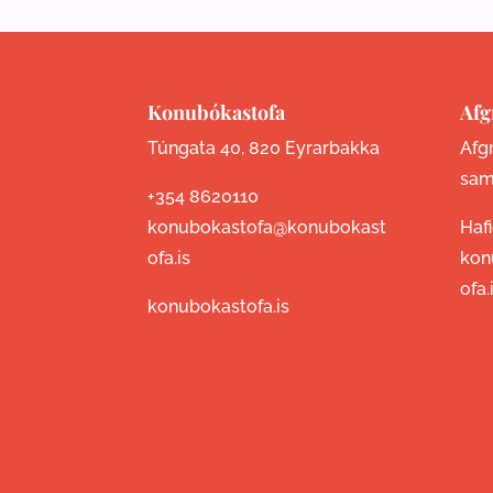
Konubókastofa
Afg
Túngata 40, 820 Eyrarbakka
Afgr
sam
+354 8620110
konubokastofa@konubokast
Haf
ofa.is
kon
ofa.
konubokastofa.is