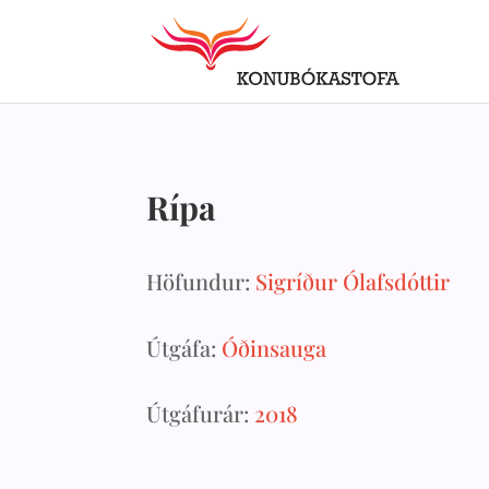
Rípa
Höfundur:
Sigríður Ólafsdóttir
Útgáfa:
Óðinsauga
Útgáfurár:
2018