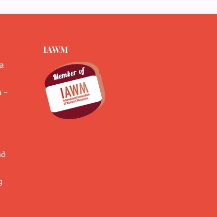
IAWM
a
k
a –
að
g