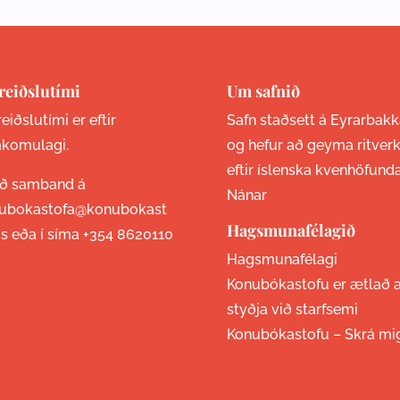
reiðslutími
Um safnið
eiðslutími er eftir
Safn staðsett á Eyrarbakk
komulagi.
og hefur að geyma ritver
eftir íslenska kvenhöfund
ið samband á
Nánar
ubokastofa@konubokast
Hagsmunafélagið
is eða í síma
+354 8620110
Hagsmunafélagi
Konubókastofu er ætlað 
styðja við starfsemi
Konubókastofu –
Skrá mi