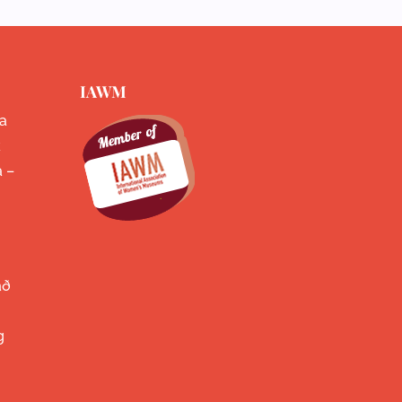
IAWM
a
k
a –
að
g