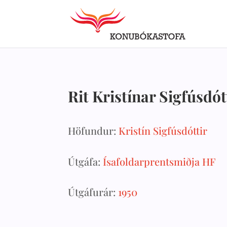
Rit Kristínar Sigfúsdót
Höfundur:
Kristín Sigfúsdóttir
Útgáfa:
Ísafoldarprentsmiðja HF
Útgáfurár:
1950