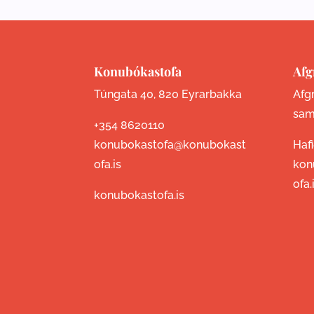
Konubókastofa
Afg
Túngata 40, 820 Eyrarbakka
Afgr
sam
+354 8620110
konubokastofa@konubokast
Haf
ofa.is
kon
ofa.
konubokastofa.is