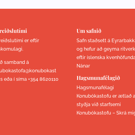
reiðslutími
Um safnið
eiðslutími er eftir
Safn staðsett á Eyrarbakk
komulagi.
og hefur að geyma ritver
eftir íslenska kvenhöfund
ið samband á
Nánar
ubokastofa@konubokast
Hagsmunafélagið
is eða í síma
+354 8620110
Hagsmunafélagi
Konubókastofu er ætlað 
styðja við starfsemi
Konubókastofu –
Skrá mi