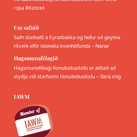
+354 8620110
Um safnið
Safn staðsett á Eyrarbakka og hefur að geyma
ritverk eftir íslenska kvenhöfunda –
Nánar
Hagsmunafélagið
Hagsmunafélagi Konubókastofu er ætlað að
styðja við starfsemi Konubókastofu –
Skrá mig
IAWM