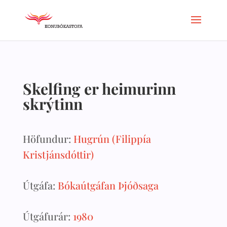
Skelfing er heimurinn
skrýtinn
Höfundur:
Hugrún (Filippía
Kristjánsdóttir)
Útgáfa:
Bókaútgáfan Þjóðsaga
Útgáfurár:
1980