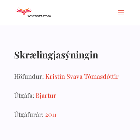
Skrælingjasýningin
Höfundur:
Kristín Svava Tómasdóttir
Útgáfa:
Bjartur
Útgáfurár:
2011