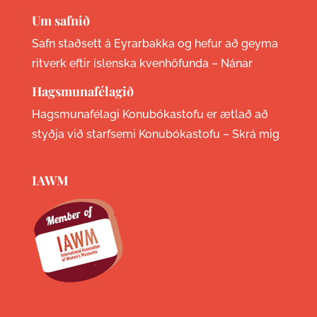
Um safnið
Safn staðsett á Eyrarbakka og hefur að geyma
ritverk eftir íslenska kvenhöfunda –
Nánar
Hagsmunafélagið
Hagsmunafélagi Konubókastofu er ætlað að
styðja við starfsemi Konubókastofu –
Skrá mig
IAWM