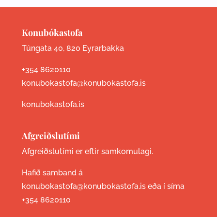
Konubókastofa
Túngata 40, 820 Eyrarbakka
+354 8620110
konubokastofa@konubokastofa.is
konubokastofa.is
Afgreiðslutími
Afgreiðslutími er eftir samkomulagi.
Hafið samband á
konubokastofa@konubokastofa.is eða í síma
+354 8620110