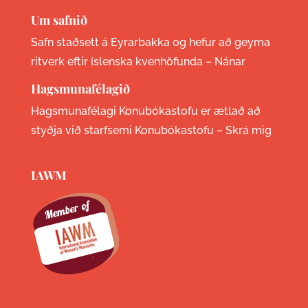
Um safnið
Safn staðsett á Eyrarbakka og hefur að geyma
ritverk eftir íslenska kvenhöfunda –
Nánar
Hagsmunafélagið
Hagsmunafélagi Konubókastofu er ætlað að
styðja við starfsemi Konubókastofu –
Skrá mig
IAWM