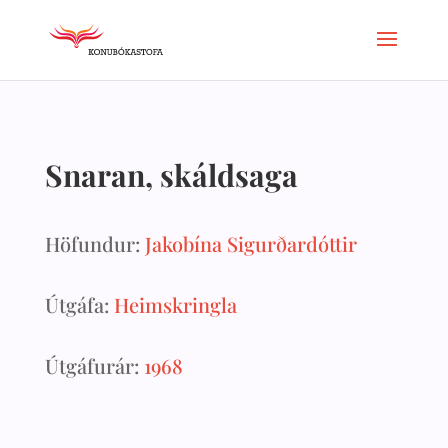
Snaran, skáldsaga
Höfundur:
Jakobína Sigurðardóttir
Útgáfa:
Heimskringla
Útgáfurár:
1968