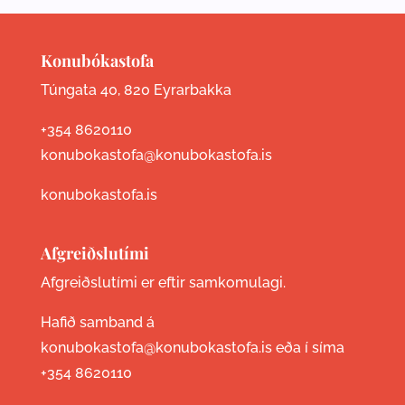
Konubókastofa
Túngata 40, 820 Eyrarbakka
+354 8620110
konubokastofa@konubokastofa.is
konubokastofa.is
Afgreiðslutími
Afgreiðslutími er eftir samkomulagi.
Hafið samband á
konubokastofa@konubokastofa.is eða í síma
+354 8620110