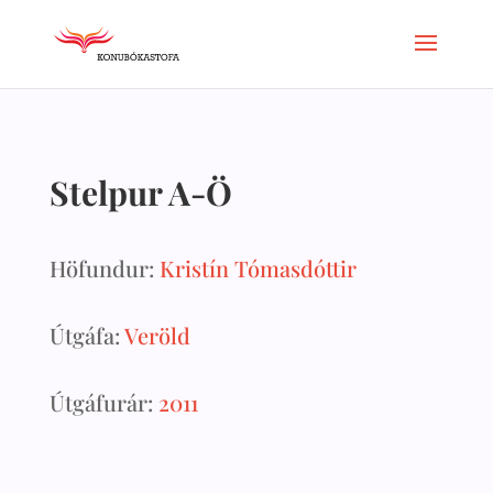
Stelpur A-Ö
Höfundur:
Kristín Tómasdóttir
Útgáfa:
Veröld
Útgáfurár:
2011