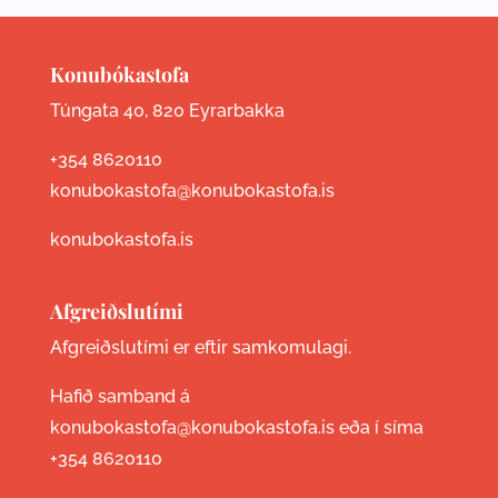
Konubókastofa
Túngata 40, 820 Eyrarbakka
+354 8620110
konubokastofa@konubokastofa.is
konubokastofa.is
Afgreiðslutími
Afgreiðslutími er eftir samkomulagi.
Hafið samband á
konubokastofa@konubokastofa.is eða í síma
+354 8620110