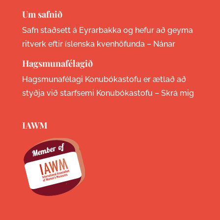
Um safnið
Safn staðsett á Eyrarbakka og hefur að geyma
ritverk eftir íslenska kvenhöfunda –
Nánar
Hagsmunafélagið
Hagsmunafélagi Konubókastofu er ætlað að
styðja við starfsemi Konubókastofu –
Skrá mig
IAWM