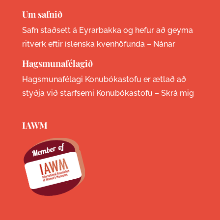
Um safnið
Safn staðsett á Eyrarbakka og hefur að geyma
ritverk eftir íslenska kvenhöfunda –
Nánar
Hagsmunafélagið
Hagsmunafélagi Konubókastofu er ætlað að
styðja við starfsemi Konubókastofu –
Skrá mig
IAWM