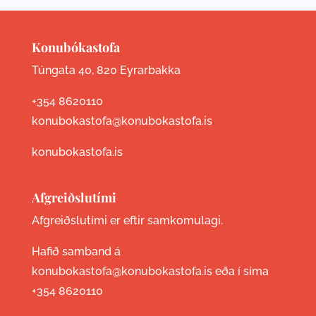
Konubókastofa
Túngata 40, 820 Eyrarbakka
+354 8620110
konubokastofa@konubokastofa.is
konubokastofa.is
Afgreiðslutími
Afgreiðslutími er eftir samkomulagi.
Hafið samband á
konubokastofa@konubokastofa.is eða í síma
+354 8620110