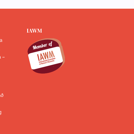
IAWM
a
k
a –
að
g