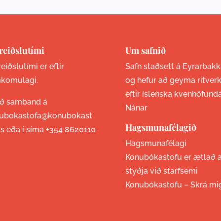
reiðslutími
Um safnið
eiðslutími er eftir
Safn staðsett á Eyrarbakk
komulagi.
og hefur að geyma ritver
eftir íslenska kvenhöfund
ið samband á
Nánar
ubokastofa@konubokast
Hagsmunafélagið
is eða í síma
+354 8620110
Hagsmunafélagi
Konubókastofu er ætlað 
styðja við starfsemi
Konubókastofu –
Skrá mi