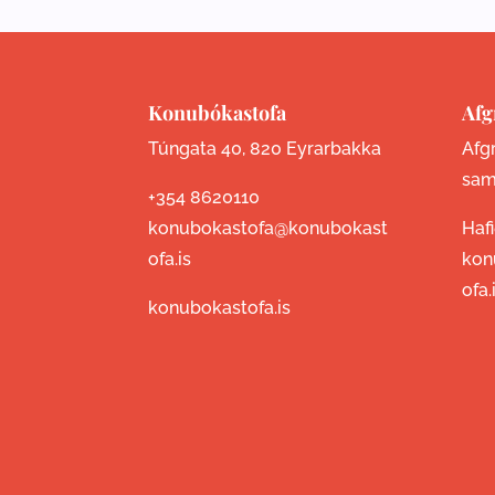
Konubókastofa
Afg
Túngata 40, 820 Eyrarbakka
Afgr
sam
+354 8620110
konubokastofa@konubokast
Haf
ofa.is
kon
ofa.
konubokastofa.is