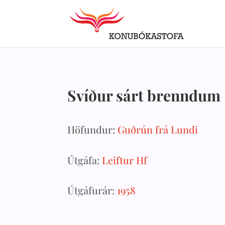
Svíður sárt brenndum
Höfundur:
Guðrún frá Lundi
Útgáfa:
Leiftur Hf
Útgáfurár:
1958