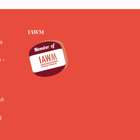
IAWM
a
k
a –
að
g