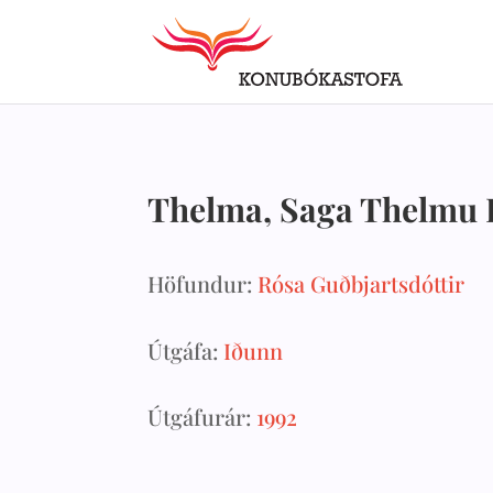
Thelma, Saga Thelmu 
Höfundur:
Rósa Guðbjartsdóttir
Útgáfa:
Iðunn
Útgáfurár:
1992