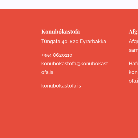
Konubókastofa
Afg
Túngata 40, 820 Eyrarbakka
Afgr
sam
+354 8620110
konubokastofa@konubokast
Haf
ofa.is
kon
ofa.
konubokastofa.is