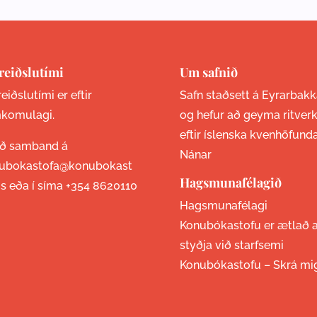
reiðslutími
Um safnið
eiðslutími er eftir
Safn staðsett á Eyrarbakk
komulagi.
og hefur að geyma ritver
eftir íslenska kvenhöfund
ið samband á
Nánar
ubokastofa@konubokast
Hagsmunafélagið
is eða í síma
+354 8620110
Hagsmunafélagi
Konubókastofu er ætlað 
styðja við starfsemi
Konubókastofu –
Skrá mi