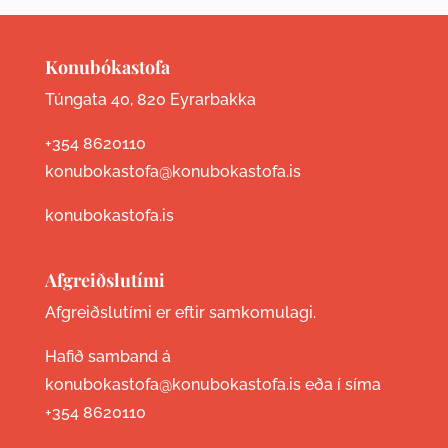
Konubókastofa
Túngata 40, 820 Eyrarbakka
+354 8620110
konubokastofa@konubokastofa.is
konubokastofa.is
Afgreiðslutími
Afgreiðslutími er eftir samkomulagi.
Hafið samband á
konubokastofa@konubokastofa.is eða í síma
+354 8620110