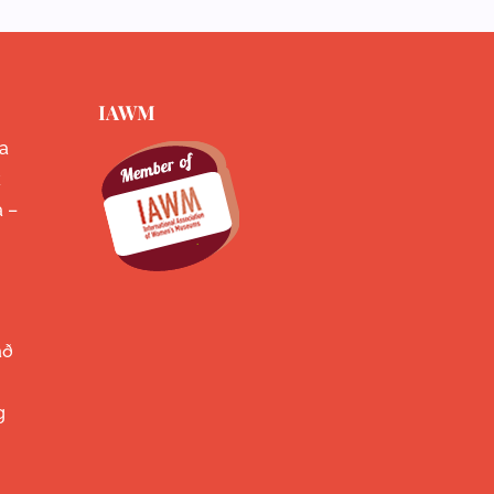
IAWM
a
k
a –
að
g