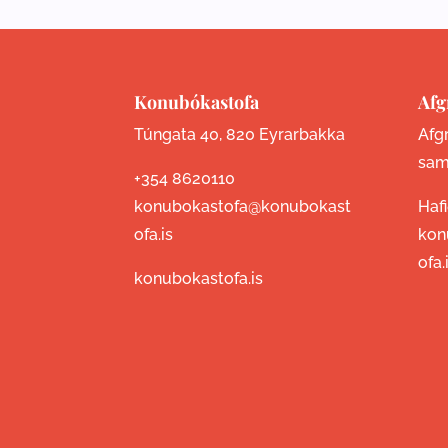
Konubókastofa
Afg
Túngata 40, 820 Eyrarbakka
Afgr
sam
+354 8620110
konubokastofa@konubokast
Haf
ofa.is
kon
ofa.
konubokastofa.is