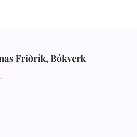
Jónas Friðrík, Bókverk
r