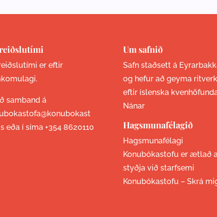
reiðslutími
Um safnið
eiðslutími er eftir
Safn staðsett á Eyrarbakk
komulagi.
og hefur að geyma ritver
eftir íslenska kvenhöfund
ið samband á
Nánar
ubokastofa@konubokast
Hagsmunafélagið
is eða í síma
+354 8620110
Hagsmunafélagi
Konubókastofu er ætlað 
styðja við starfsemi
Konubókastofu –
Skrá mi