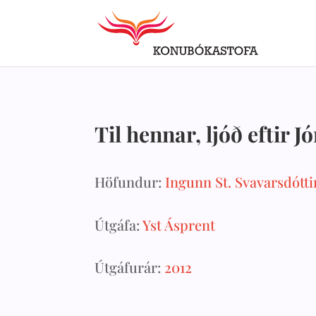
Til hennar, ljóð eftir 
Höfundur:
Ingunn St. Svavarsdótti
Útgáfa:
Yst Ásprent
Útgáfurár:
2012