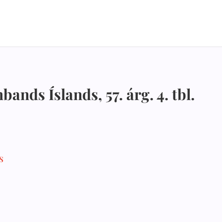
nds Íslands, 57. árg. 4. tbl.
s