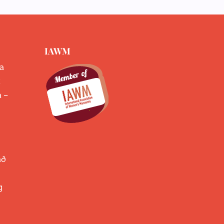
IAWM
a
k
a –
að
g