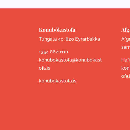
Konubókastofa
Afg
Túngata 40, 820 Eyrarbakka
Afgr
sam
+354 8620110
konubokastofa@konubokast
Haf
ofa.is
kon
ofa.
konubokastofa.is