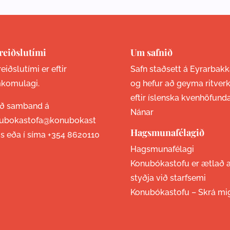
reiðslutími
Um safnið
eiðslutími er eftir
Safn staðsett á Eyrarbakk
komulagi.
og hefur að geyma ritver
eftir íslenska kvenhöfund
ið samband á
Nánar
ubokastofa@konubokast
Hagsmunafélagið
is eða í síma
+354 8620110
Hagsmunafélagi
Konubókastofu er ætlað 
styðja við starfsemi
Konubókastofu –
Skrá mi