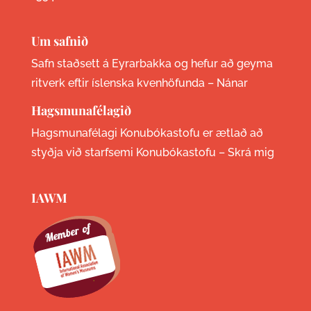
Um safnið
Safn staðsett á Eyrarbakka og hefur að geyma
ritverk eftir íslenska kvenhöfunda –
Nánar
Hagsmunafélagið
Hagsmunafélagi Konubókastofu er ætlað að
styðja við starfsemi Konubókastofu –
Skrá mig
IAWM