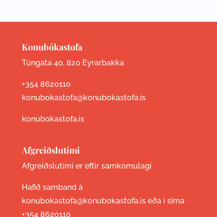
Konubókastofa
Túngata 40, 820 Eyrarbakka
+354 8620110
konubokastofa@konubokastofa.is
konubokastofa.is
Afgreiðslutími
Afgreiðslutími er eftir samkomulagi.
Hafið samband á
konubokastofa@konubokastofa.is eða í síma
+354 8620110