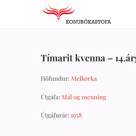
Tímarit kvenna – 14.árg
Höfundur:
Melkorka
Útgáfa:
Mál og menning
Útgáfurár:
1958