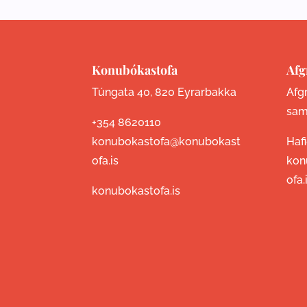
Konubókastofa
Afg
Túngata 40, 820 Eyrarbakka
Afgr
sam
+354 8620110
konubokastofa@konubokast
Haf
ofa.is
kon
ofa.
konubokastofa.is