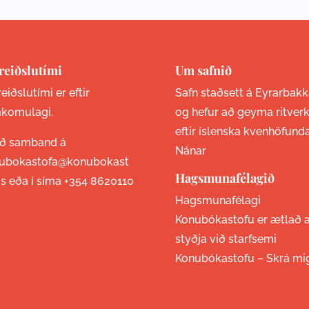
reiðslutími
Um safnið
eiðslutími er eftir
Safn staðsett á Eyrarbakk
komulagi.
og hefur að geyma ritver
eftir íslenska kvenhöfund
ið samband á
Nánar
ubokastofa@konubokast
Hagsmunafélagið
is eða í síma
+354 8620110
Hagsmunafélagi
Konubókastofu er ætlað 
styðja við starfsemi
Konubókastofu –
Skrá mi