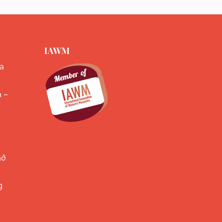
IAWM
a
k
a –
að
g