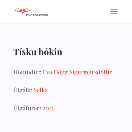
Tísku bókin
Höfundur:
Eva Dögg Sigurgeirsdóttir
Útgáfa:
Salka
Útgáfurár:
2013