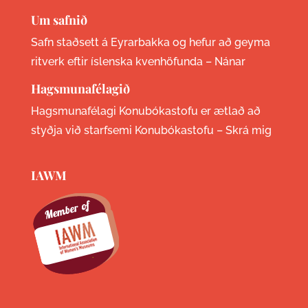
Um safnið
Safn staðsett á Eyrarbakka og hefur að geyma
ritverk eftir íslenska kvenhöfunda –
Nánar
Hagsmunafélagið
Hagsmunafélagi Konubókastofu er ætlað að
styðja við starfsemi Konubókastofu –
Skrá mig
IAWM