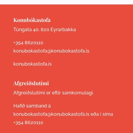
Konubókastofa
Túngata 40, 820 Eyrarbakka
+354 8620110
konubokastofa@konubokastofa.is
konubokastofa.is
Afgreiðslutími
Afgreiðslutími er eftir samkomulagi.
Hafið samband á
konubokastofa@konubokastofa.is eða í síma
+354 8620110