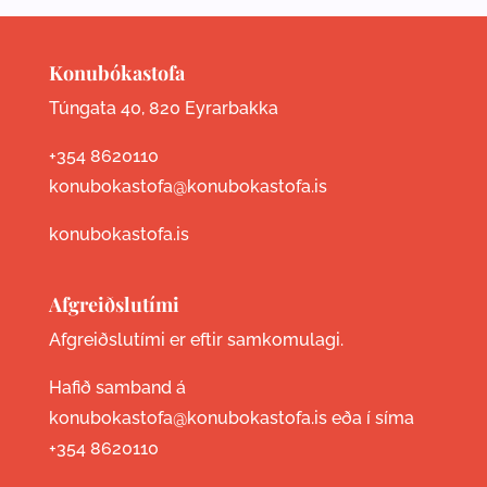
Konubókastofa
Túngata 40, 820 Eyrarbakka
+354 8620110
konubokastofa@konubokastofa.is
konubokastofa.is
Afgreiðslutími
Afgreiðslutími er eftir samkomulagi.
Hafið samband á
konubokastofa@konubokastofa.is eða í síma
+354 8620110