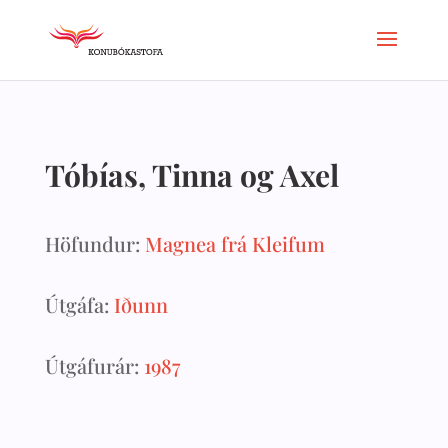
Tóbías, Tinna og Axel
Höfundur:
Magnea frá Kleifum
Útgáfa:
Iðunn
Útgáfurár:
1987