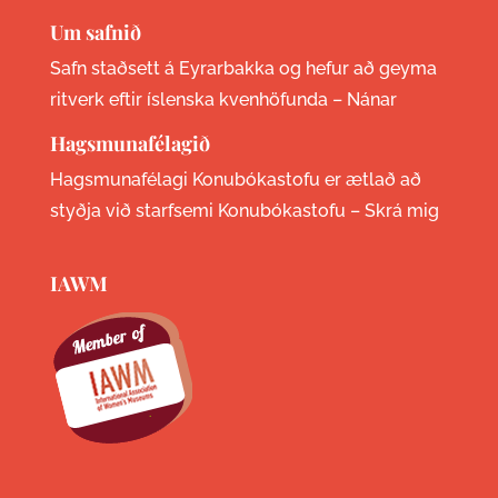
Um safnið
Safn staðsett á Eyrarbakka og hefur að geyma
ritverk eftir íslenska kvenhöfunda –
Nánar
Hagsmunafélagið
Hagsmunafélagi Konubókastofu er ætlað að
styðja við starfsemi Konubókastofu –
Skrá mig
IAWM