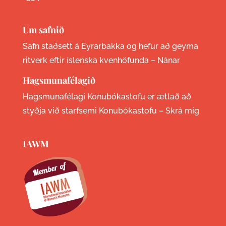
Um safnið
Safn staðsett á Eyrarbakka og hefur að geyma
ritverk eftir íslenska kvenhöfunda –
Nánar
Hagsmunafélagið
Hagsmunafélagi Konubókastofu er ætlað að
styðja við starfsemi Konubókastofu –
Skrá mig
IAWM