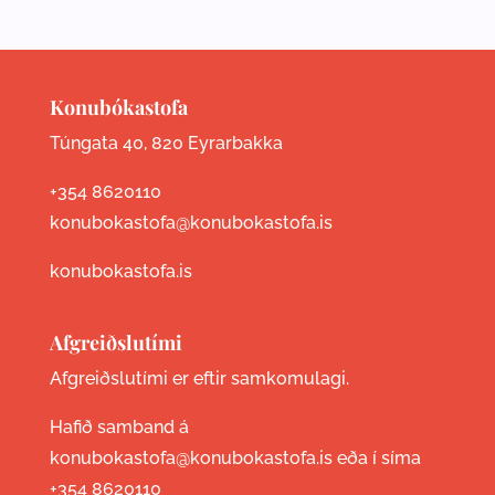
Konubókastofa
Túngata 40, 820 Eyrarbakka
+354 8620110
konubokastofa@konubokastofa.is
konubokastofa.is
Afgreiðslutími
Afgreiðslutími er eftir samkomulagi.
Hafið samband á
konubokastofa@konubokastofa.is eða í síma
+354 8620110