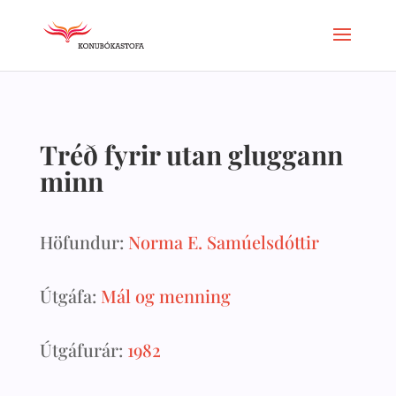
Tréð fyrir utan gluggann
minn
Höfundur:
Norma E. Samúelsdóttir
Útgáfa:
Mál og menning
Útgáfurár:
1982