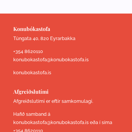
Konubókastofa
Túngata 40, 820 Eyrarbakka
+354 8620110
konubokastofa@konubokastofa.is
konubokastofa.is
Afgreiðslutími
Afgreiðslutími er eftir samkomulagi.
Hafið samband á
konubokastofa@konubokastofa.is eða í síma
+354 8620110