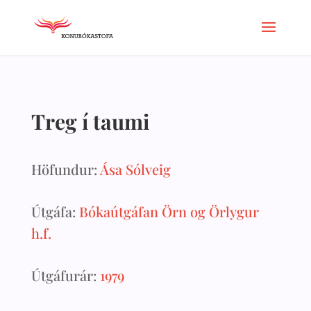
Treg í taumi
Höfundur:
Ása Sólveig
Útgáfa:
Bókaútgáfan Örn og Örlygur
h.f.
Útgáfurár:
1979