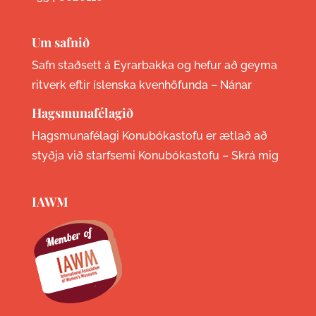
Um safnið
Safn staðsett á Eyrarbakka og hefur að geyma
ritverk eftir íslenska kvenhöfunda –
Nánar
Hagsmunafélagið
Hagsmunafélagi Konubókastofu er ætlað að
styðja við starfsemi Konubókastofu –
Skrá mig
IAWM