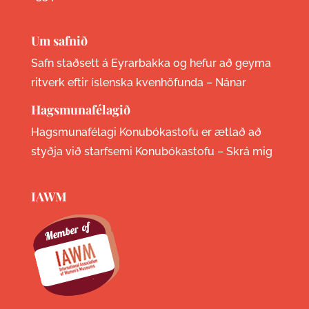
Um safnið
Safn staðsett á Eyrarbakka og hefur að geyma
ritverk eftir íslenska kvenhöfunda –
Nánar
Hagsmunafélagið
Hagsmunafélagi Konubókastofu er ætlað að
styðja við starfsemi Konubókastofu –
Skrá mig
IAWM