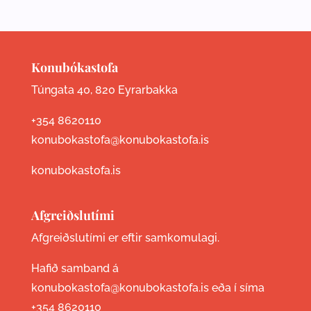
Konubókastofa
Túngata 40, 820 Eyrarbakka
+354 8620110
konubokastofa@konubokastofa.is
konubokastofa.is
Afgreiðslutími
Afgreiðslutími er eftir samkomulagi.
Hafið samband á
konubokastofa@konubokastofa.is eða í síma
+354 8620110