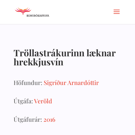
Tröllastrákurinn læknar
hrekkjusvín
Höfundur:
Sigríður Arnardóttir
Útgáfa:
Veröld
Útgáfurár:
2016