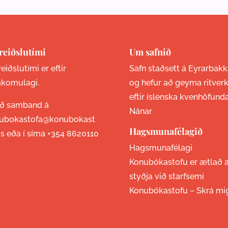
reiðslutími
Um safnið
eiðslutími er eftir
Safn staðsett á Eyrarbakk
komulagi.
og hefur að geyma ritver
eftir íslenska kvenhöfund
ið samband á
Nánar
ubokastofa@konubokast
Hagsmunafélagið
is eða í síma
+354 8620110
Hagsmunafélagi
Konubókastofu er ætlað 
styðja við starfsemi
Konubókastofu –
Skrá mi