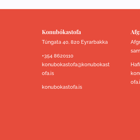
Konubókastofa
Afg
Túngata 40, 820 Eyrarbakka
Afgr
sam
+354 8620110
konubokastofa@konubokast
Haf
ofa.is
kon
ofa.
konubokastofa.is