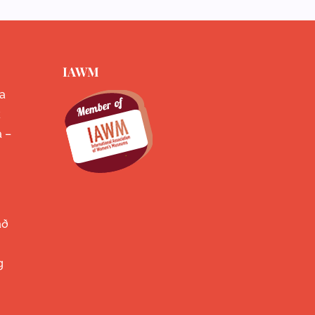
IAWM
a
k
a –
að
g