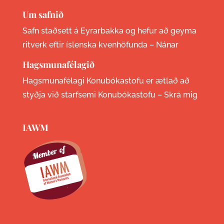
Um safnið
Safn staðsett á Eyrarbakka og hefur að geyma
ritverk eftir íslenska kvenhöfunda –
Nánar
Hagsmunafélagið
Hagsmunafélagi Konubókastofu er ætlað að
styðja við starfsemi Konubókastofu –
Skrá mig
IAWM