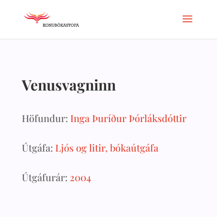
Venusvagninn
Höfundur:
Inga Þuríður Þórláksdóttir
Útgáfa:
Ljós og litir, bókaútgáfa
Útgáfurár:
2004