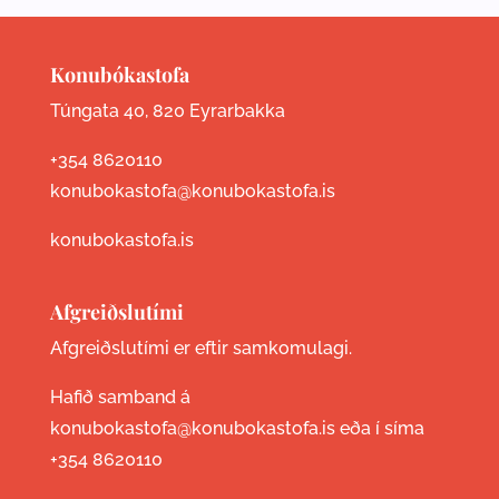
Konubókastofa
Túngata 40, 820 Eyrarbakka
+354 8620110
konubokastofa@konubokastofa.is
konubokastofa.is
Afgreiðslutími
Afgreiðslutími er eftir samkomulagi.
Hafið samband á
konubokastofa@konubokastofa.is eða í síma
+354 8620110