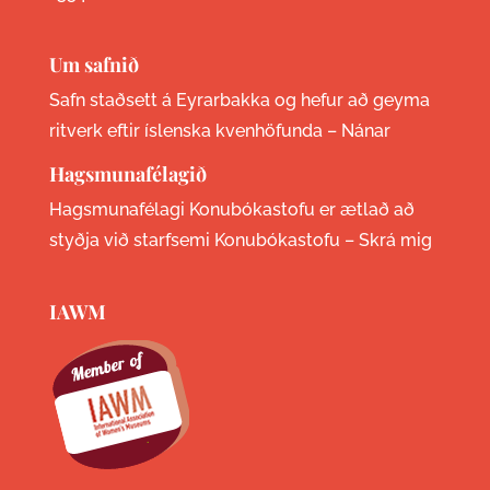
Um safnið
Safn staðsett á Eyrarbakka og hefur að geyma
ritverk eftir íslenska kvenhöfunda –
Nánar
Hagsmunafélagið
Hagsmunafélagi Konubókastofu er ætlað að
styðja við starfsemi Konubókastofu –
Skrá mig
IAWM