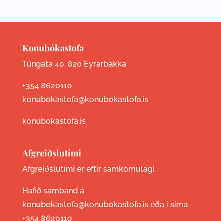
Konubókastofa
Túngata 40, 820 Eyrarbakka
+354 8620110
konubokastofa@konubokastofa.is
konubokastofa.is
Afgreiðslutími
Afgreiðslutími er eftir samkomulagi.
Hafið samband á
konubokastofa@konubokastofa.is eða í síma
+354 8620110