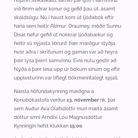
hópinn Svikaskáld, samið þar ljóð í samvinnu
við fimm aðrar konur og gefið þau út, ásamt
skáldsögu. Nú í haust kom út ljóðabók eftir
hana sem heitir
Plómur
. Draumey, móðir Sunnu
Dísar, hefur gefið út nokkrar ljóðabækur og
heitir sú nýjasta
Varurð
. Þær mæðgur styðja
hvor aðra í skrifunum og gaman var að heyra
þær lýsa þeirri samvinnu. Eins nutu gestir að
hlýða á þær lesa upp úr bókum sínum og eftir
upplesturinn var líflegt bókmenntalegt spjall.
Næsta höfundakynning mæðgna á
Konubókastofa verður
13. nóvember
nk. þar
sem Auður Ava Ólafsdóttir mun mæta ásamt
dóttur sinni Arndísi Lóu Magnúsdóttur.
Kynningin hefst klukkan
15:00
.