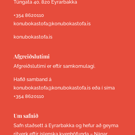
Túngata 40, 820 Eyrarbakka
+354 8620110
konubokastofa@konubokastofa.is
konubokastofa.is
Afgreiðslutími
Afgreiðslutími er eftir samkomulagi.
Hafið samband á
konubokastofa@konubokastofa.is eða í síma
+354 8620110
Um safnið
Safn staðsett á Eyrarbakka og hefur að geyma
ritverk eftir íslenska kvenhöfunda –
Nánar