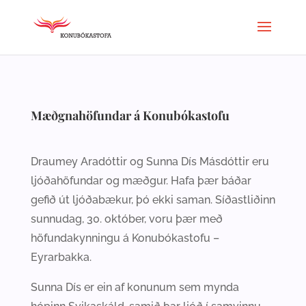
Mæðgnahöfundar á Konubókastofu
Draumey Aradóttir og Sunna Dís Másdóttir eru
ljóðahöfundar og mæðgur. Hafa þær báðar
gefið út ljóðabækur, þó ekki saman. Síðastliðinn
sunnudag, 30. október, voru þær með
höfundakynningu á Konubókastofu –
Eyrarbakka.
Sunna Dís er ein af konunum sem mynda