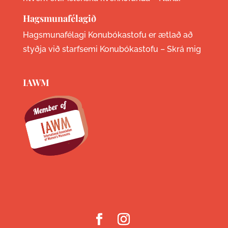
Hagsmunafélagið
Hagsmunafélagi Konubókastofu er ætlað að
styðja við starfsemi Konubókastofu –
Skrá mig
IAWM