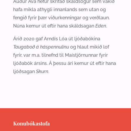
Auður Ava hefur skrifað skáldsögur sem vakið
hafa mikla athygli innanlands sem utan og
fengið fyrir þær viðurkenningar og verðlaun.
Núna kemur út eftir hana skáldsagan
Eden
.
Árið 2020 gaf Arndís Lóa út ljóðabókina
Taugaboð á háspennulínu
og hlaut mikið lof
fyrir, var m.a. tilnefnd til Maístjörnunnar fyrir
ljóðabók ársins. Á þessu ári kemur út eftir hana
ljóðsagan
Skurn
.
Konubókastofa