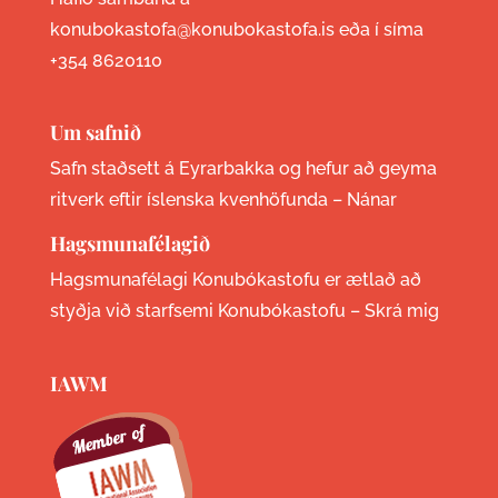
konubokastofa@konubokastofa.is eða í síma
+354 8620110
Um safnið
Safn staðsett á Eyrarbakka og hefur að geyma
ritverk eftir íslenska kvenhöfunda –
Nánar
Hagsmunafélagið
Hagsmunafélagi Konubókastofu er ætlað að
styðja við starfsemi Konubókastofu –
Skrá mig
IAWM