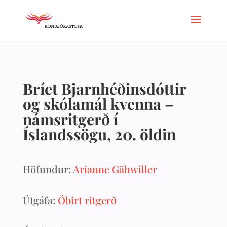
Bríet Bjarnhéðinsdóttir
og skólamál kvenna –
námsritgerð í
Íslandssögu, 20. öldin
Höfundur:
Arianne Gähwiller
Útgáfa:
Óbirt ritgerð