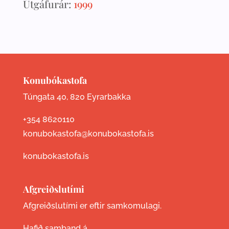
Útgáfurár:
1999
Konubókastofa
Túngata 40, 820 Eyrarbakka
+354 8620110
konubokastofa@konubokastofa.is
konubokastofa.is
Afgreiðslutími
Afgreiðslutími er eftir samkomulagi.
Hafið samband á