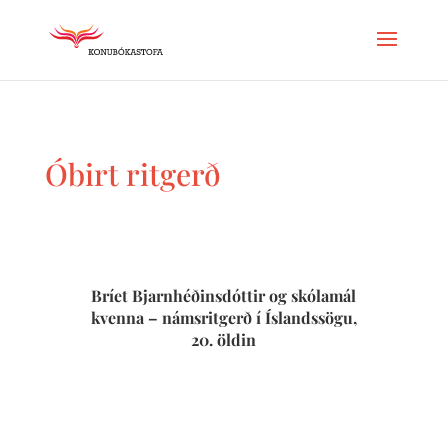
Óbirt ritgerð
Bríet Bjarnhéðinsdóttir og skólamál
kvenna – námsritgerð í Íslandssögu,
20. öldin