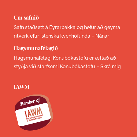
Um safnið
Safn staðsett á Eyrarbakka og hefur að geyma
ritverk eftir íslenska kvenhöfunda –
Nánar
Hagsmunafélagið
Hagsmunafélagi Konubókastofu er ætlað að
styðja við starfsemi Konubókastofu –
Skrá mig
IAWM