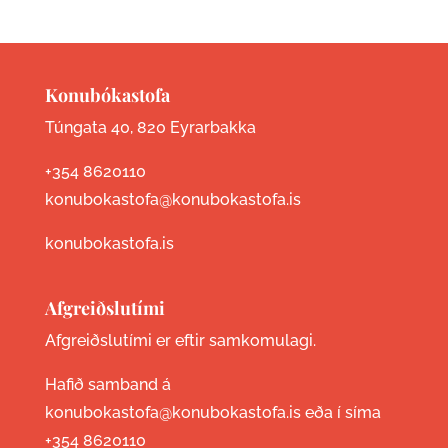
Konubókastofa
Túngata 40, 820 Eyrarbakka
+354 8620110
konubokastofa@konubokastofa.is
konubokastofa.is
Afgreiðslutími
Afgreiðslutími er eftir samkomulagi.
Hafið samband á
konubokastofa@konubokastofa.is eða í síma
+354 8620110