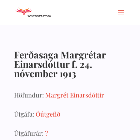
Ferðasaga Margrétar
Einarsdóttur f. 24.
nóvember 1913
Höfundur:
Margrét Einarsdóttir
Útgáfa:
Óútgefið
Útgáfurár:
?