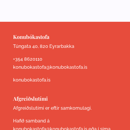
Konubókastofa
Túngata 40, 820 Eyrarbakka
+354 8620110
konubokastofa@konubokastofa.is
konubokastofa.is
Afgreiðslutími
Afgreiðslutími er eftir samkomulagi.
Hafið samband á
konubokastofa@konubokastofa.is eða í síma