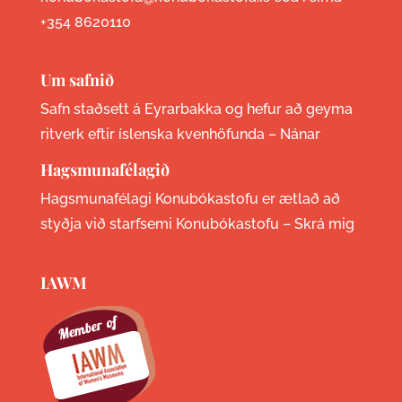
+354 8620110
Um safnið
Safn staðsett á Eyrarbakka og hefur að geyma
ritverk eftir íslenska kvenhöfunda –
Nánar
Hagsmunafélagið
Hagsmunafélagi Konubókastofu er ætlað að
styðja við starfsemi Konubókastofu –
Skrá mig
IAWM