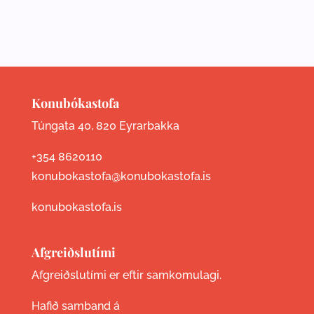
Konubókastofa
Túngata 40, 820 Eyrarbakka
+354 8620110
konubokastofa@konubokastofa.is
konubokastofa.is
Afgreiðslutími
Afgreiðslutími er eftir samkomulagi.
Hafið samband á