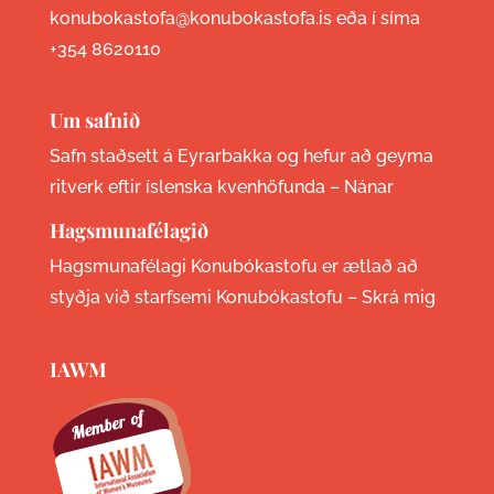
konubokastofa@konubokastofa.is eða í síma
+354 8620110
Um safnið
Safn staðsett á Eyrarbakka og hefur að geyma
ritverk eftir íslenska kvenhöfunda –
Nánar
Hagsmunafélagið
Hagsmunafélagi Konubókastofu er ætlað að
styðja við starfsemi Konubókastofu –
Skrá mig
IAWM