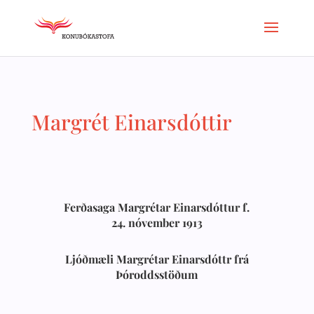
Margrét Einarsdóttir
Ferðasaga Margrétar Einarsdóttur f.
24. nóvember 1913
Ljóðmæli Margrétar Einarsdóttr frá
Þóroddsstöðum