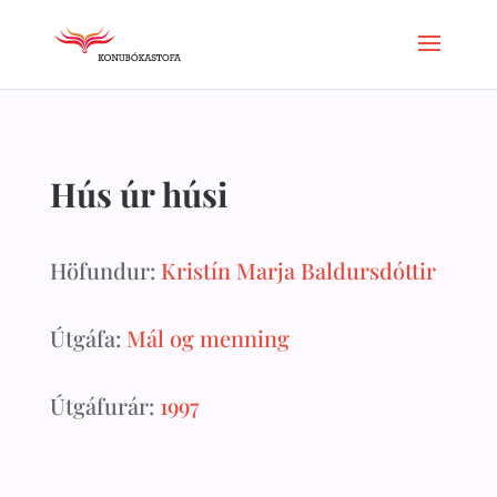
Hús úr húsi
Höfundur:
Kristín Marja Baldursdóttir
Útgáfa:
Mál og menning
Útgáfurár:
1997