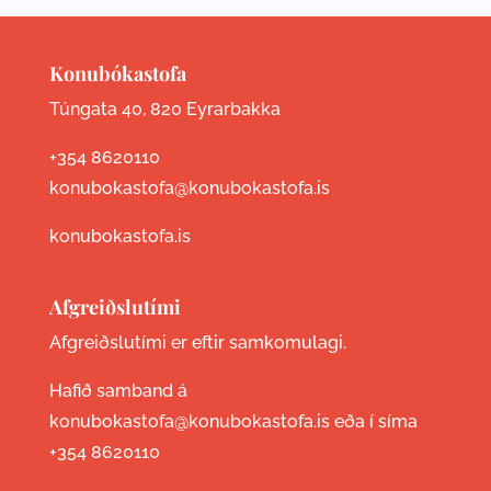
Konubókastofa
Túngata 40, 820 Eyrarbakka
+354 8620110
konubokastofa@konubokastofa.is
konubokastofa.is
Afgreiðslutími
Afgreiðslutími er eftir samkomulagi.
Hafið samband á
konubokastofa@konubokastofa.is eða í síma
+354 8620110