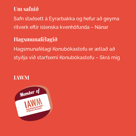
Um safnið
Safn staðsett á Eyrarbakka og hefur að geyma
ritverk eftir íslenska kvenhöfunda –
Nánar
Hagsmunafélagið
Hagsmunafélagi Konubókastofu er ætlað að
styðja við starfsemi Konubókastofu –
Skrá mig
IAWM